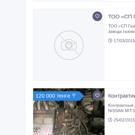
ТОО «СП Г
ТОО «СП Газ
завода газовой аппаратуры» с 2004 
автомобильным оборудованием, бытовыми и а
17/03/2015
120 000 тенге 〒
Контрактн
Контрактные ДВИГАТЕЛИ, АКПП, МКПП из Японии! В сборе на я
NISSAN MITSUBISHI MAZDA HONDA SUBARU BMW BENZ, OPEL и т.д. Также ПОД 
25/02/2015