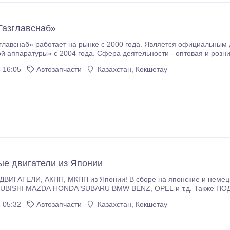
азглавснаб»
главснаб» работает на рынке с 2000 года. Является официальн
года. Сфера деятельности - оптовая и розничная торговля газовым бытовым и
втомобильными баллонами, порошковыми огнетушителями, запорной -
 16:05
Автозапчасти
Казахстан, Кокшетау
редуцирующей арматурой, фум-лентой, перевод автотранспорта на сжиженн
ые двигатели из Японии
понские и немецкие авто. Шины, запчасти по кузову. TOYOTA
ЗАКАЗ! Двигатели , АКПП из США, Европы,
ОАЭ. Гарантия. Документы. Широкий выбор. Все двигатели привозные без
 05:32
Автозапчасти
Казахстан, Кокшетау