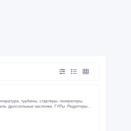
Запчасти по ходовой, По кузову – фары, решетки, бампера, капоты, крылья, двери, стекла, зеркала.