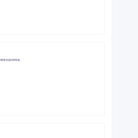
Продам недорого раздельно б/у двигатель на а/м Форд-Галакси 1996 г/в. 2, 0м3, механика.