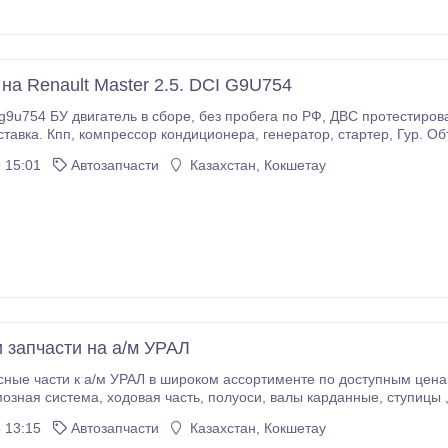
на Renault Master 2.5. DCI G9U754
ован, Мотор полностью исправен. В Минске.
тартер, Гур. Объем двигателя 2, 5 dci дизель Продажа по
игатель поставляется со всеми документами. Оплата наличным ил
 15:01
Автозапчасти
Казахстан, Кокшетау
и запчасти на а/м УРАЛ
е части к а/м УРАЛ в широком ассортименте по доступным ценам. Не б/у.(Редук
теля. Гарантийный срок 6 мес. Доставка в короткие сроки.
 13:15
Автозапчасти
Казахстан, Кокшетау