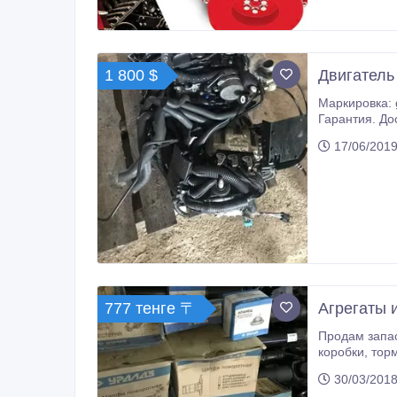
1 800 $
Двигатель 
Маркировка: g9u754 БУ двигатель в сборе, без пробега по РФ, ДВС протестир
Гарантия. Доставка. Кпп, компрессор кондиционера, генератор, с
договору. Дв
17/06/2019
777 тенге 〒
Агрегаты 
Продам запасны
коробки, тормозная система, ходовая часть, полуоси, валы карданные, ступицы , расходники и прочее.) В наличии и под заказ.
От производи
30/03/2018