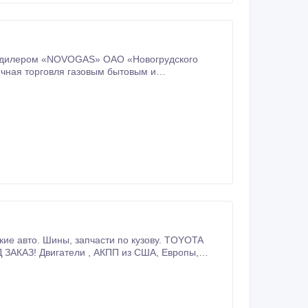
ым дилером «NOVOGAS» ОАО «Новогрудского
ый газ.
 пробега в КЗ.