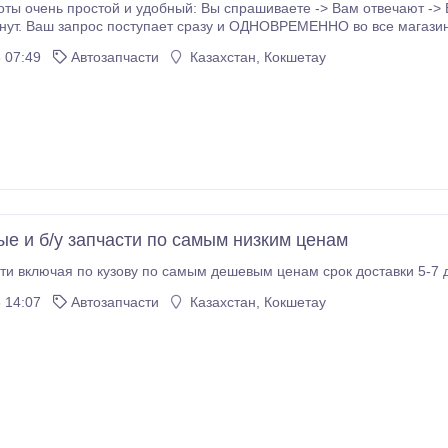
бный: Вы спрашиваете -> Вам отвечают -> Выбираете лучшее! Обычно это занимает
ут. Ваш запрос поступает сразу и ОДНОВРЕМЕННО во все магазины в выбран
аком-нибудь из них обязательно есть нужная вам деталь или узел.
 07:49
Автозапчасти
Казахстан, Кокшетау
ые и б/у запчасти по самым низким ценам
ти включая по кузову по самым дешевым ценам срок доставки 5-7 
 14:07
Автозапчасти
Казахстан, Кокшетау