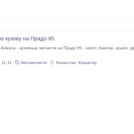
по кузову на Прадо 95
зовные запчасти на Прадо 95 - капот, бампер, крыло, двери, крышка багажника и тд. Отправка в
 11:11
Автозапчасти
Казахстан, Кокшетау