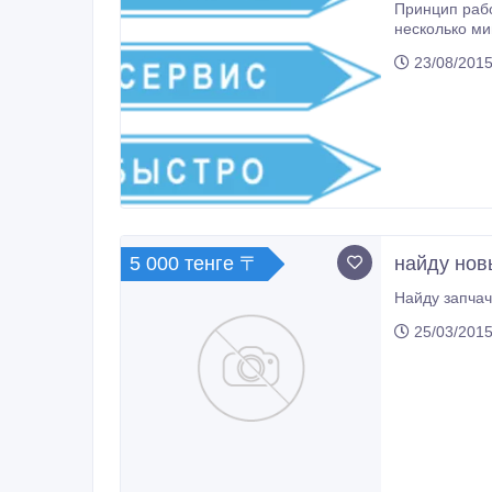
Принцип работы очень простой и удо
несколько мин
системе. В к
23/08/2015
5 000 тенге 〒
найду нов
Найду запчач
25/03/2015