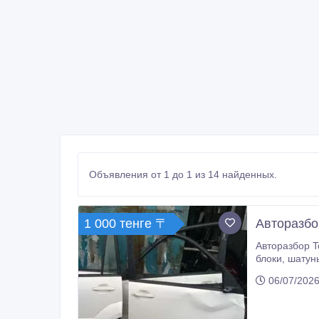
Объявления от 1 до 1 из 14 найденных.
1 000 тенге 〒
Авторазбо
Авторазбор Toyota (Тойота) LC (Лэн
блоки, шатуны, поршни, шкивы, термомуфты, вентиляторы, форсунки, свечи накала, дроссельные заслонки, ГУРы. Редукторы.
06/07/2026