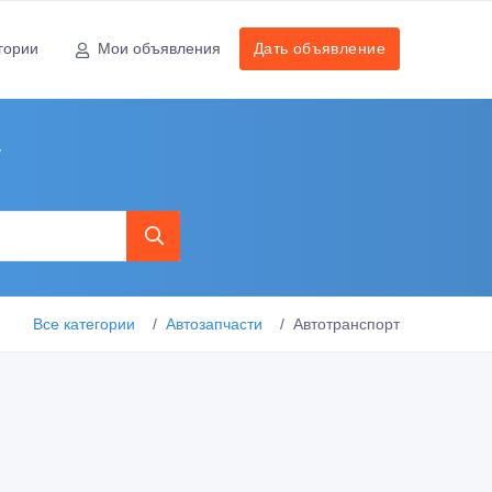
гории
Мои объявления
Дать объявление
у
Все категории
Автозапчасти
Автотранспорт