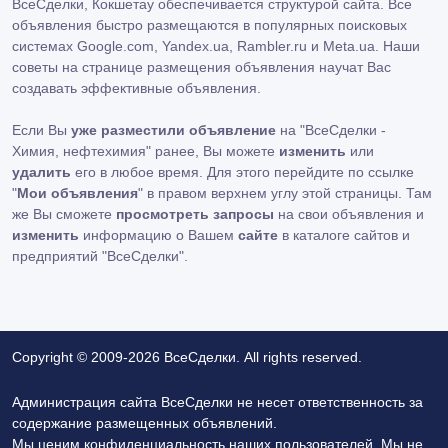
ВсеСделки, Кокшетау обеспечивается структурой сайта. Все
объявления быстро размещаются в популярных поисковых
системах Google.com, Yandex.ua, Rambler.ru и Meta.ua. Наши
советы на странице размещения объявления научат Вас
создавать эффективные объявления.
Если Вы
уже разместили объявление
на "ВсеСделки -
Химия, нефтехимия" ранее, Вы можете
изменить
или
удалить
его в любое время. Для этого перейдите по ссылке
"
Мои объявления
" в правом верхнем углу этой страницы. Там
же Вы сможете
просмотреть запросы
на свои объявления и
изменить
информацию о Вашем
сайте
в каталоге сайтов и
предприятий "ВсеСделки".
Copyright © 2009-2026 ВсеСделки. All rights reserved.
Администрация сайта ВсеСделки не несет ответственность за
содержание размещенных объявлений.
Мы ценим конфиденциальность наших пользователей. Мы не