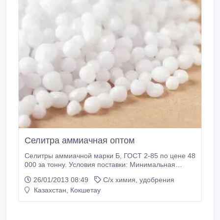
Селитра аммиачная оптом
Селитры аммиачной марки Б, ГОСТ 2-85 по цене 48
000 за тонну. Условия поставки: Минимальная
отгружаемая партия 1 вагон – 64-68 тонн При
26/01/2013 08:49
С/х химия, удобрения
отгружаемой партии свыше 1000 тонн действуют
Казахстан, Кокшетау
договорные цены Срок поставки 10-15 дней Цена
указана с учетом 12% НДС и жд тарифа до станций
Сарыагаш Тел.