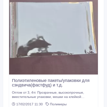
Полиэтиленовые пакеты/упаковки для
сэндвича(фастфуд) и т.д.
Оптом от 3, 4тг. Прозрачные, высокопрочные,
вместительные упаковки, мешки на клейкой
ленте(ОРР). Сэндвичи 12см*30см - 3, 3тг;
17/02/2017 11:30
Полимеры
12см*40см - 3, 8тг Гамбургеры 18см*25см - 3, 6тг.