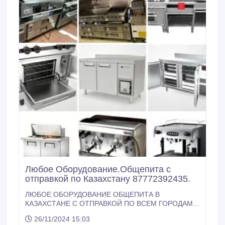
Любое Оборудование.Общепита с
отправкой по Казахстану 87772392435.
ЛЮБОЕ ОБОРУДОВАНИЕ ОБЩЕПИТА В
КАЗАХСТАНЕ С ОТПРАВКОЙ ПО ВСЕМ ГОРОДАМ!
МЫ В АЛМАТЫ! жабдықтарды Қазақстан азаматтары
26/11/2024 15:03
сатады! = Tel:+7-777-239-2435; +WhatsApp = ҚАЙТА