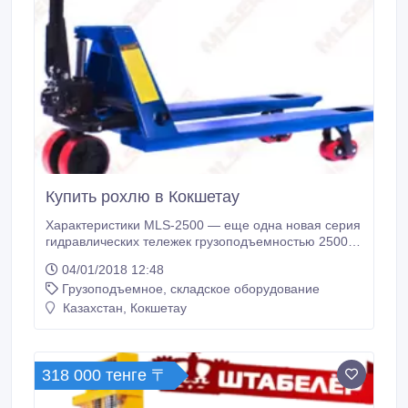
Купить рохлю в Кокшетау
Характеристики MLS-2500 ― еще одна новая серия
гидравлических тележек грузоподъемностью 2500 кг
с подъемными вилами длиной 1150 мм, также
04/01/2018 12:48
отличающихся неповторимым внешним видом. Их
Грузоподъемное, складское оборудование
отличает невысокая цена, максимальная
грузоподъемность 2500 кг, а гарантия 12 месяцев
Казахстан, Кокшетау
на все узлы свидетельствует о безупречном
качестве продукции.
318 000 тенге 〒