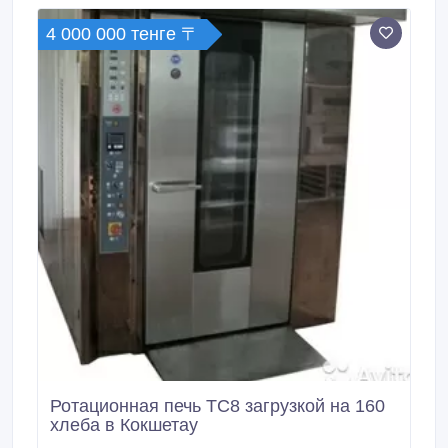
"KazEuroTeсh"- это универсальные хлебопекарные
4 000 000 тенге 〒
и кондитерские печи нового поколения, которые
предназначены для высококачественных выпечек:
формовых и подовых сортов хлеба из пшеничной и
ржаной муки - хлебобулочных и кондитерских
изделий.
Ротационная печь ТС8 загрузкой на 160
хлеба в Кокшетау