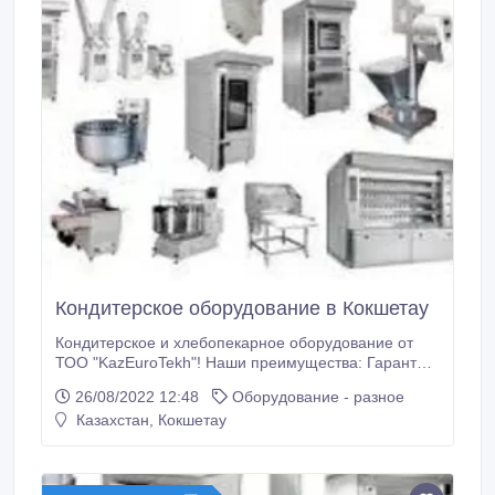
Кондитерское оборудование в Кокшетау
Кондитерское и хлебопекарное оборудование от
ТОО "KazEuroTekh"! Наши преимущества: Гарантия
24 месяцев на все оборудование. Сервисное
26/08/2022 12:48
Оборудование - разное
обслуживание. Монтаж. Экономичные. Простые в
Казахстан, Кокшетау
управлении. Качественные. Бесплатная доставка в
любой город Казахстана! Если оборудование
требует пусконаладочной установки, то наши
мастера бесплатно произведут пусконаладочную