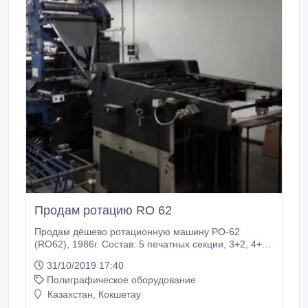
Продам ротацию RO 62
Продам дёшево ротационную машину РО-62
(RO62), 1986г. Состав: 5 печатных секции, 3+2, 4+1,
двухрольная зарядка, листовой выклад, фальц до
31/10/2019 17:40
А5(книжно-газетный). Контакты: Тел. 8 7162 33 35
Полиграфическое оборудование
74 Сот..
Казахстан, Кокшетау