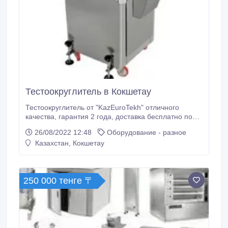
Тестоокруглитель в Кокшетау
Тестоокруглитель от "KazEuroTekh" отличного
качества, гарантия 2 года, доставка бесплатно по
РК. Техническая характеристика:
26/08/2022 12:48
Оборудование - разное
Производительность от 1000 до 1200шт/ч Округляет
Казахстан, Кокшетау
тесто от 200гр до 800гр Ширина 80см Длина 80см
Высота 155см Вес 210кг Уровень напряжения 380В
Потребляемая мощность – 1, 5кВт Материал:
нержавеющая сталь.
250 000 тенге 〒