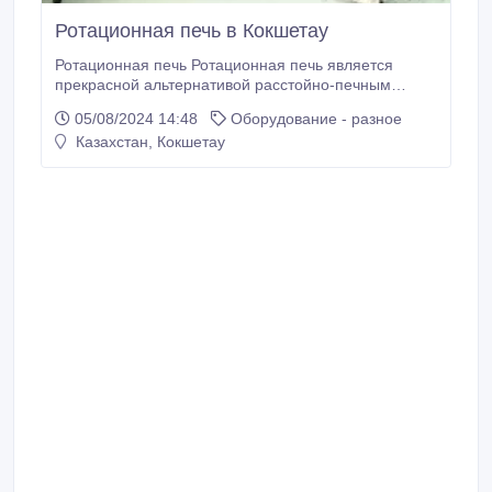
Ротационная печь в Кокшетау
Ротационная печь Ротационная печь является
прекрасной альтернативой расстойно-печным
шкафам, она станет незаменим помощником для
05/08/2024 14:48
Оборудование - разное
вашего производства или пекарни. С ее
Казахстан, Кокшетау
использованием у вас откроются новые
возможности увеличить ассортимент кондитерских и
хлебобулочных изделий. Ключевые характеристики
ротационной печи Материал толстостенный, что
обеспечивает ее прочность.