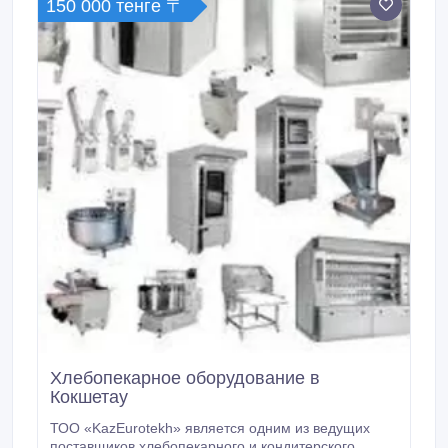
150 000 тенге 〒
установку у Вас на производстве.
Хлебопекарное оборудование в
Кокшетау
ТОО «KazEurotekh» является одним из ведущих
поставщиков хлебопекарного и кондитерского