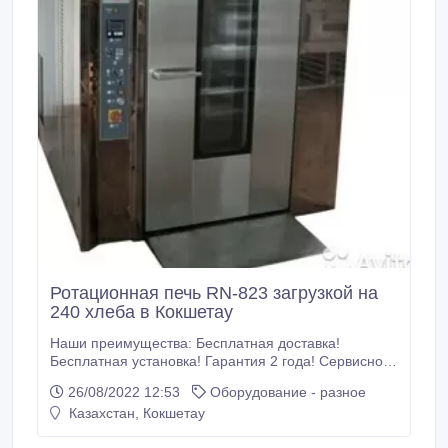
Ротационная печь RN-823 загрузкой на
240 хлеба в Кокшетау
Наши преимущества: Бесплатная доставка!
Бесплатная установка! Гарантия 2 года! Сервисное
обслуживание! Монтаж! Обучение пользованию
26/08/2022 12:53
Оборудование - разное
ротационной печи! Техническая характеристика:
Казахстан, Кокшетау
Длина –230см Высота –285см Ширина –160см Вес
–3200кг Загрузка хлеба за один раз –240шт