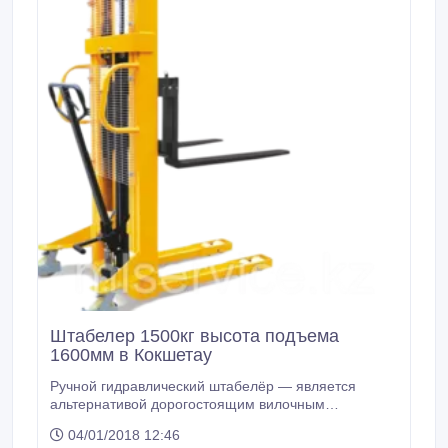
Штабелер 1500кг высота подъема
1600мм в Кокшетау
Ручной гидравлический штабелёр — является
альтернативой дорогостоящим вилочным
погрузчикам. Предназначен для работы на складе,
04/01/2018 12:46
а так же при выгрузке и загрузке грузовых машин.