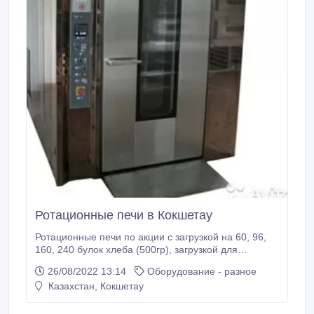
Ротационные печи в Кокшетау
Ротационные печи по акции с загрузкой на 60, 96,
160, 240 булок хлеба (500гр), загрузкой для
кондитерских изделий на 10, 15, 30 листов
26/08/2022 13:14
Оборудование - разное
(60*40см). Ротационные печи недорого, от
Казахстан, Кокшетау
"KazEuroTeсh", 2 года гарантии, сервисное
обслуживание, монтаж, бесплатная доставка в
любой город Казахстана! Ротационные печи от