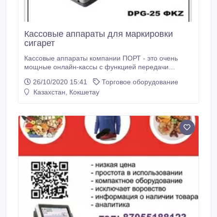
Кассовые аппараты для маркировки
сигарет
Кассовые аппараты компании ПОРТ - это очень
мощные онлайн-кассы с функцией передачи
данных, которые полностью соответствует системе
26/10/2020 15:41
Торговое оборудование
маркировки сигарет и табака. 100% соответствие
Казахстан, Кокшетау
законодательству сегодня и в будущем: Кассовые
аппараты является участником пилотных проектов
по цифровой маркировке товаров в Казахстане
(табак, алкоголь, обувь и другое).