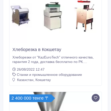
Хлеборезка в Кокшетау
Хлеборезки от "KazEuroTeсh" отличного качества,
гарантия 2 года, доставка бесплатно по РК.
Техническая характеристика: Производительность
26/08/2022 12:47
500шт/ч Резка – 13мм Вместительность хлеба 40см
Станки и промышленное оборудование
Лезвие 24шт Ширина 61см Длина 80см Высота
104см Вес 140кг Уровень напряжения 380В
Казахстан, Кокшетау
Потребляемая мощность –0, 4кВт Материал:
нержавеющая сталь и черный пищевой металл.
2 400 000 тенге 〒