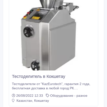
Тестоделитель в Кокшетау
Тестоделители от "KazEurotech", гарантия 2 года,
бесплатная доставка в любой город РК.
Техническая характеристика: Производительность
26/08/2022 12:33
Оборудование - разное
от 1500 до 2000шт/ч Вместимость в бункер – 50кг
Казахстан, Кокшетау
теста Делит тесто от 200гр до 700гр Ширина 50см
Длина 140см Высота 145см Вес 500кг Уровень