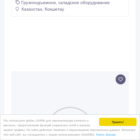
Грузоподъемное, складское оборудование
Оснащен гидравлическим механизмом,
современным универсальным подъемным
Казахстан, Кокшетау
механизмом, педалью тормоза на рулевых колесах.
Штабелеры MLSERVICE зарекомендовали себя как
самое качественное оборудование для
перемещения и перевозки грузов.
Мы используем файлы cookie для персонализации контента и
Принять!
рекламы, предоставления функций социальных сетей и анализа
нашего трафика. На сайте действует политика о неразглашении персональных данных. Используя
этот веб-сайт, вы соглашаетесь с нашим использованием coookies.
Узнать больше