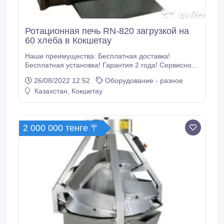
Ротационная печь RN-820 загрузкой на
60 хлеба в Кокшетау
Наши преимущества: Бесплатная доставка!
Бесплатная установка! Гарантия 2 года! Сервисное
обслуживание! Монтаж! Обучение пользованию
26/08/2022 12:52
Оборудование - разное
ротационной печи! Техническая характеристика:
Казахстан, Кокшетау
Высота - 180см. Ширина - 100см. Длина - 150см.
Вес – 1000кг Загрузка хлеба за один раз – 60шт.
Загрузка кондитерских листов (60*40см) – 10шт.
2 000 000 тенге 〒