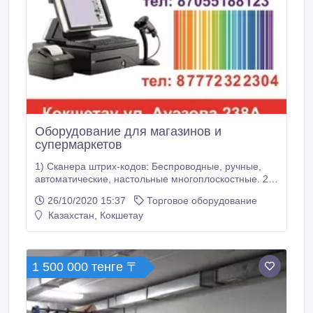
Оборудование для магазинов и
супермаркетов
1) Сканера штрих-кодов: Беспроводные, ручные,
автоматические, настольные многоплоскостные. 2)
Принтеры печати чеков: Интерфейсы подключения
26/10/2020 15:37
Торговое оборудование
к ПК: USB, LAN, COM. Ширина печати: 57-80мм. 3)
Казахстан, Кокшетау
Термо Принтер этикеток: Ширина печати: 20-58 мм
Интерфейсы подключения к ПК: USB 4) Весы: С
печатью этикеток, с прямым подключением к ПК.
1 500 000 тенге 〒