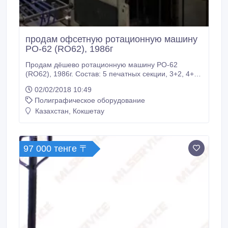
продам офсетную ротационную машину
РО-62 (RO62), 1986г
Продам дёшево ротационную машину РО-62
(RO62), 1986г. Состав: 5 печатных секции, 3+2, 4+1,
двухрольная зарядка, листовой выклад, фальц до
02/02/2018 10:49
А5(книжно-газетный). Контакты: Тел. 8 7162 33 35
Полиграфическое оборудование
74 Сот. 8 701 734 28 70 Юрий.
Казахстан, Кокшетау
97 000 тенге 〒