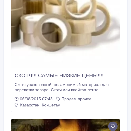
СКОТЧ!!! САМЫЕ НИЗКИЕ ЦЕНЫ!!!!
Скотч упаковочный: незаменимый материал для
перевозки товара. Скотч или клейкая лента
постоянно используются для более прочной
06/08/2015 07:43
Продам прочее
запаковки коробок. Такие материалы быстро
Казахстан, Кокшетау
расходуются, а потому, приобретая их, нужно
обратить внимание, как на объем рулона, так и на
выгодную цену. Наша компания продает скотч
упаковочный прозрачный про выгодной цене оптом
и в розницу со склада в Челябинске.