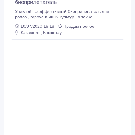
биоприлепатель
Униклей - эфффективный биоприлепатель для
рапса , гороха и иных культур , а также
используемый как прилипатель . Регулирует
10/07/2020 16:18
Продам прочее
количество получаемой влаги и способствует
Казахстан, Кокшетау
равномерному созреванию семян . Экологически
безопасен Бесплатная Доставка . возможна
отсрочка платежа.