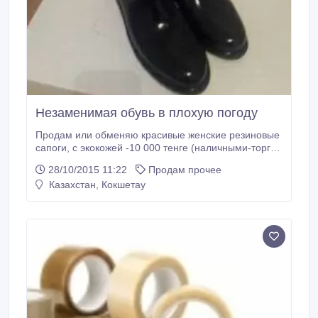
Незаменимая обувь в плохую погоду
Продам или обменяю красивые женские резиновые
сапоги, с экокожей -10 000 тенге (наличными-торг).
Продукция отличается интересным и
28/10/2015 11:22
Продам прочее
неповторимым дизайном, пригодна для частого
Казахстан, Кокшетау
использования, а значит, станет верным
помощником и палочкой-выручалочкой в непогоду,
в сильный дождь смело шагаете по лужам в этой
обуви.