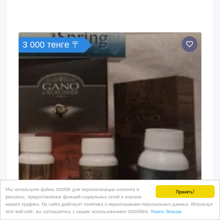
для ногтей, все для дизайна ногтей, - это и не
только Вы сможете заказать в нашем интернет-
магазине с доставкой по Казахстану! В нашем
магазине Вас обслужат в любое время суток! Ждем
Вас на сайте Интернет магазина Nail-Store! тел.
3 000 тенге 〒
Мы используем файлы cookie для персонализации контента и
Принять!
рекламы, предоставления функций социальных сетей и анализа
нашего трафика. На сайте действует политика о неразглашении персональных данных. Используя
этот веб-сайт, вы соглашаетесь с нашим использованием coookies.
Узнать больше