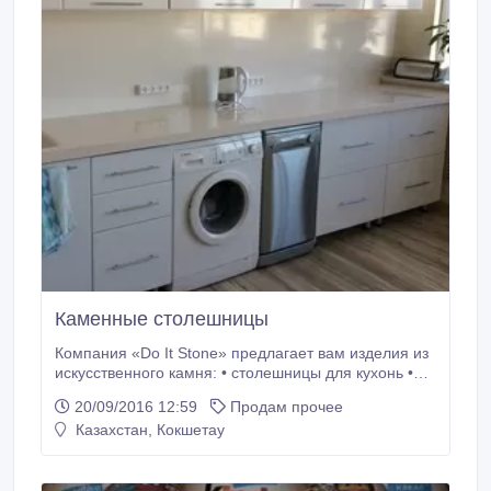
Каменные столешницы
Компания «Do It Stone» предлагает вам изделия из
искусственного камня: • столешницы для кухонь •
подоконники • кухонные плинтуса • накладки на
20/09/2016 12:59
Продам прочее
ступени • кухонные фартуки • барные стойки • столы
Казахстан, Кокшетау
«RECEPTION» • обеденные зоны Изделия из камня
достойное решение любого интерьера!.