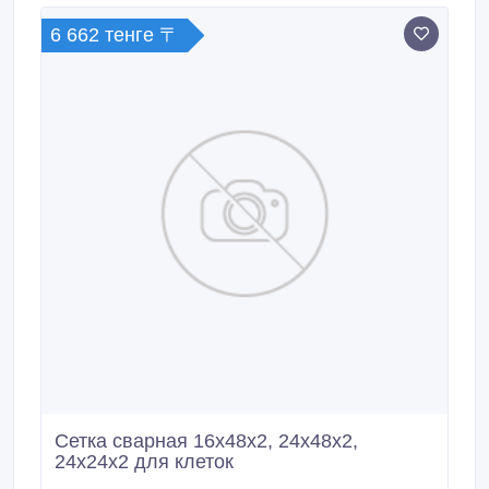
рассадников из нетканых материалов последнего
6 662 тенге 〒
поколения.
Сетка сварная 16х48х2, 24х48х2,
24х24х2 для клеток