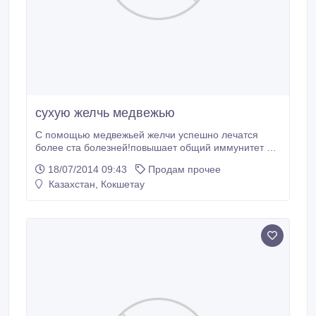
сухую желчь медвежью
С помощью медвежьей желчи успешно лечатся
более ста болезней!повышает общий иммунитет и
рекомендуется для поддержания тонуса и
18/07/2014 09:43
Продам прочее
восстановления после тяжелых инфекционных
Казахстан, Кокшетау
болезней.цена за грамм 3000 тенге..