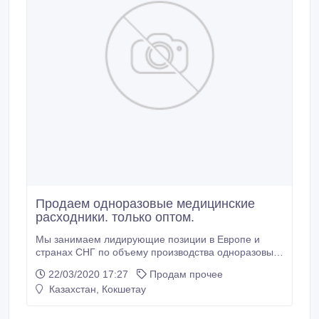
Продаем одноразовые медицинские
расходники. только оптом.
Мы занимаем лидирующие позиции в Европе и
странах СНГ по объему производства одноразовых
медицинских масок, выпуская более 350 миллионов
22/03/2020 17:27
Продам прочее
масок в год. Со все й продукцией вы можете
Казахстан, Кокшетау
ознакомиться на сайте. Основным направлением
нашей деятельности является производство и
оптовая продажа одноразовых медицинских