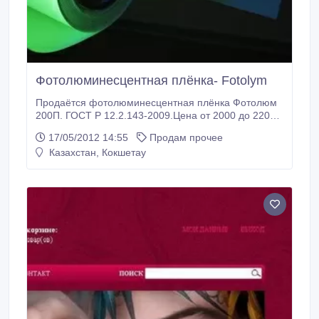
Фoтoлюминесцентная плёнкa- Fotolym
Продаётся фотолюминесцентная плёнка Фотолюм
200П. ГОСТ Р 12.2.143-2009.Цена от 2000 до 2200
рублей за квадратный метр. По России доставка
17/05/2012 14:55
Продам прочее
бесплатная, 2-4 дней. Официальные дилеры,
Казахстан, Кокшетау
завода изготовителя «ООО Микросфера».
Консультации по изготовлению плана эвакуации-
бесплатно..