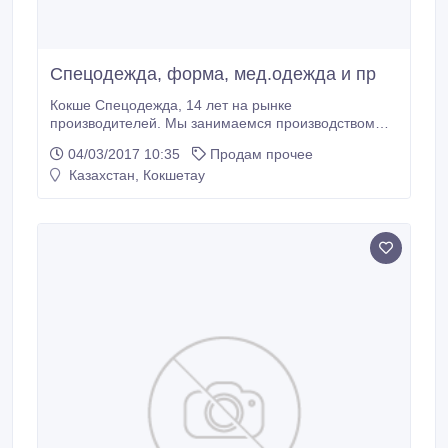
Спецодежда, форма, мед.одежда и пр
Кокше Спецодежда, 14 лет на рынке
производителей. Мы занимаемся производством
зимней и летней рабочей одежды, медицинской
04/03/2017 10:35
Продам прочее
одежды, одеждой для сфер услуг, формой для
Казахстан, Кокшетау
поваров/официантов, униформой для охранных
структур, производим домашний и столовый
текстиль. Производим ШКОЛЬНУЮ ФОРМУ лучшую
по качеству во всем сев.