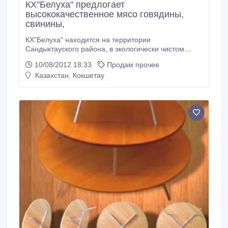
КХ"Белуха" предлогает
высококачественное мясо говядины,
свинины,
КХ"Белуха" находится на территории
Сандыктауского района, в экологически чистом
районе, на специализированной современной базе,
10/08/2012 18:33
Продам прочее
имеется оборудованный убойный пункт. КХ
Казахстан, Кокшетау
предлагает высокий ассортимент мяса, разных
возрастов и пород. В хозяйстве имеется баранина,
конина, дикая свинина..