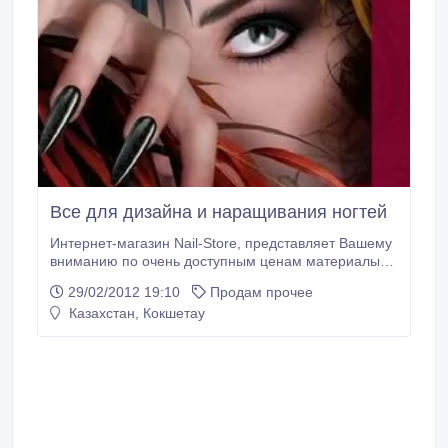
Все для дизайна и наращивания ногтей
Интернет-магазин Nail-Store, представляет Вашему
вниманию по очень доступным ценам материалы
для наращивания и дизайна ногтей,
29/02/2012 19:10
Продам прочее
производителей Runail, Lakres и Lady Victory ,
Казахстан, Кокшетау
инструменты для моделирования и коррекции
ногтей, произведенные согласно новейшим
технологиям. Материалы представленные в нашем
магазине сделают ваш маникюр естественным как
от природы! Не сковывающие в работе и
безвредные для организма гелевые и акриловые
материалы для ногтей, удивительная палитра
разноцветных акрилов и цветных гелей, ванночки