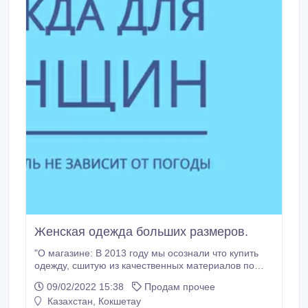
Женская одежда больших размеров.
"О магазине: В 2013 году мы осознали что купить
одежду, сшитую из качественных материалов по
хорошим лекалам - достаточно тяжело в
09/02/2022 15:38
Продам прочее
Казахстане. Либо за такое удовольствие приходится
Казахстан, Кокшетау
платить баснословные деньги, либо